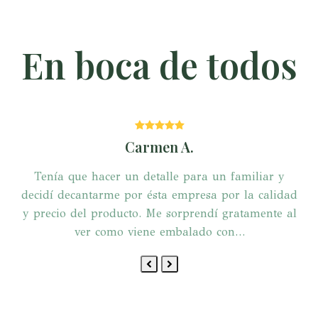
En boca de todos
Puntuación:
5
Carmen A.
Tenía que hacer un detalle para un familiar y
decidí decantarme por ésta empresa por la calidad
y precio del producto. Me sorprendí gratamente al
ver como viene embalado con…
Previous
Next
Slide
Slide