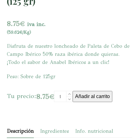
(125 gr)
8.75
€
iva inc.
(59.62€/Kg)
Disfruta de nuestro loncheado de Paleta de Cebo de
Campo Ibérico 50% raza ibérica donde quieras.
¡Todo el sabor de Anabel Ibéricos a un clic!
Peso: Sobre de 125gr
PALETA
Tu precio:
8.75
€
Añadir al carrito
DE
CEBO
DE
CAMPO
Descripción
Ingredientes
Info. nutricional
IBÉRICA