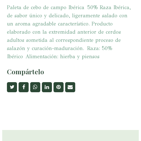
50%
Paleta de cebo de campo Ibérica 50% Raza Ibérica,
RAZA
de sabor único y delicado, ligeramente salado con
IBÉRICA
un aroma agradable característico. Producto
(125
elaborado con la extremidad anterior de cerdos
gr)
adultos sometida al correspondiente proceso de
cantidad
salazón y curación-maduración. Raza: 50%
Ibérico Alimentación: hierba y piensos
Compártelo
Compartir
Compartir
whatsapp
Compartir
Share
Share
en
en
en
on
via
Twitter
Facebook
LinkedIn
Pinterest
Email