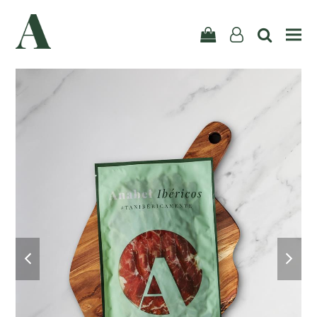
user-
search
Carrito
o
previous
next
slide
slid