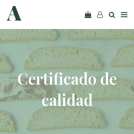
user-
search
Carrito
o
Certificado de
calidad