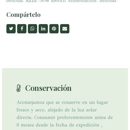
bellotas. Raza: 50% Ibérico Alimentación: Bellotas
Compártelo
Compartir
Compartir
whatsapp
Compartir
Share
Share
en
en
en
on
via
Twitter
Facebook
LinkedIn
Pinterest
Email
Conservación
Aconsejamos que se conserve en un lugar
fresco y seco, alejado de la luz solar
directa. Consumir preferentemente antes de
6 meses desde la fecha de expedición ,