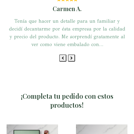
5
Carmen A.
s
Tenía que hacer un detalle para un familiar y
decidí decantarme por ésta empresa por la calidad
n
y precio del producto. Me sorprendí gratamente al
ver como viene embalado con…
Previous
Next
Slide
Slide
¡Completa tu pedido con estos
productos!